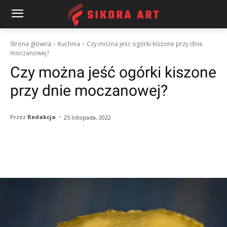
Strona główna
Kuchnia
Czy można jeść ogórki kiszone przy dnie
moczanowej?
Czy można jeść ogórki kiszone
przy dnie moczanowej?
-
Przez
Redakcja
25 listopada, 2022
Facebook
Twitter
Pinterest
W