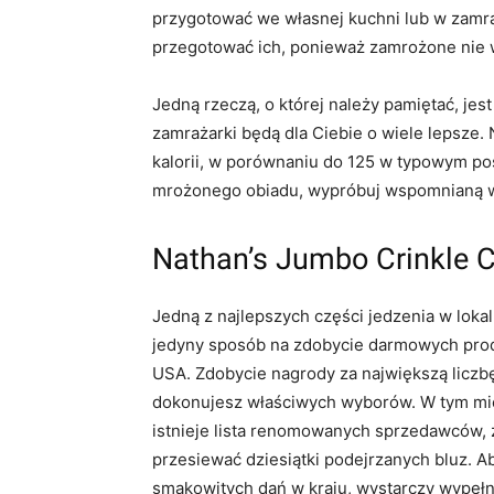
przygotować we własnej kuchni lub w zamra
przegotować ich, ponieważ zamrożone nie wy
Jedną rzeczą, o której należy pamiętać, jest 
zamrażarki będą dla Ciebie o wiele lepsze. 
kalorii, w porównaniu do 125 w typowym posi
mrożonego obiadu, wypróbuj wspomnianą w
Nathan’s Jumbo Crinkle C
Jedną z najlepszych części jedzenia w lokal
jedyny sposób na zdobycie darmowych prod
USA. Zdobycie nagrody za największą liczbę
dokonujesz właściwych wyborów. W tym mie
istnieje lista renomowanych sprzedawców, z
przesiewać dziesiątki podejrzanych bluz. A
smakowitych dań w kraju, wystarczy wypełni