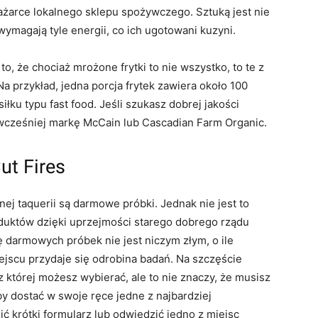
żarce lokalnego sklepu spożywczego. Sztuką jest nie
magają tyle energii, co ich ugotowani kuzyni.
to, że chociaż mrożone frytki to nie wszystko, to te z
Na przykład, jedna porcja frytek zawiera około 100
łku typu fast food. Jeśli szukasz dobrej jakości
cześniej markę McCain lub Cascadian Farm Organic.
ut Fires
nej taquerii są darmowe próbki. Jednak nie jest to
uktów dzięki uprzejmości starego dobrego rządu
 darmowych próbek nie jest niczym złym, o ile
jscu przydaje się odrobina badań. Na szczęście
 której możesz wybierać, ale to nie znaczy, że musisz
by dostać w swoje ręce jedne z najbardziej
ć krótki formularz lub odwiedzić jedno z miejsc