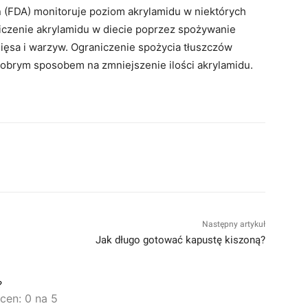
n (FDA) monitoruje poziom akrylamidu w niektórych
iczenie akrylamidu w diecie poprzez spożywanie
ęsa i warzyw. Ograniczenie spożycia tłuszczów
dobrym sposobem na zmniejszenie ilości akrylamidu.
terest
WhatsApp
Następny artykuł
Jak długo gotować kapustę kiszoną?
?
ocen: 0 na 5