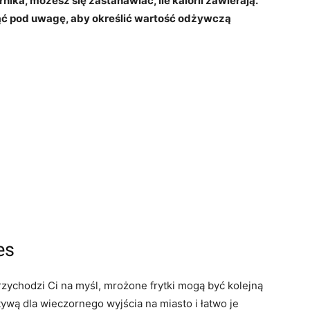
rnika, możesz się zastanawiać, ile kalorii zawierają.
ziąć pod uwagę, aby określić wartość odżywczą
es
przychodzi Ci na myśl, mrożone frytki mogą być kolejną
ywą dla wieczornego wyjścia na miasto i łatwo je