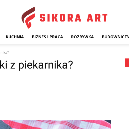
KUCHNIA
BIZNES I PRACA
ROZRYWKA
BUDOWNICT
rnika?
tki z piekarnika?
terest
WhatsApp