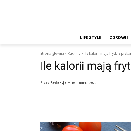
LIFE STYLE
ZDROWIE
Strona główna
Kuchnia
Ile kalorii mają frytki z pieka
Ile kalorii mają fry
-
Przez
Redakcja
16 grudnia, 2022
Facebook
Twitter
Pin