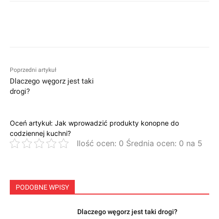
Facebook
Twitter
Pinterest
W
Poprzedni artykuł
Dlaczego węgorz jest taki
drogi?
Oceń artykuł: Jak wprowadzić produkty konopne do
codziennej kuchni?
Ilość ocen: 0 Średnia ocen: 0 na 5
PODOBNE WPISY
Dlaczego węgorz jest taki drogi?