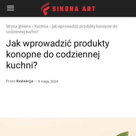
Strona główna
Kuchnia
Jak wprowadzić produkty konopne do
codziennej kuchni?
Jak wprowadzić produkty
konopne do codziennej
kuchni?
-
Przez
Redakcja
9 maja, 2024
Facebook
Twitter
Pinterest
W