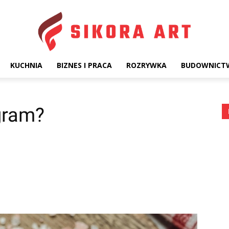
KUCHNIA
BIZNES I PRACA
ROZRYWKA
BUDOWNICT
 gram?
terest
WhatsApp