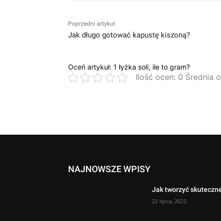
Poprzedni artykuł
Jak długo gotować kapustę kiszoną?
Oceń artykuł: 1 łyżka soli, ile to gram?
Ilość ocen: 0 Średnia 
NAJNOWSZE WPISY
Jak tworzyć skuteczn
22 lipca, 2025