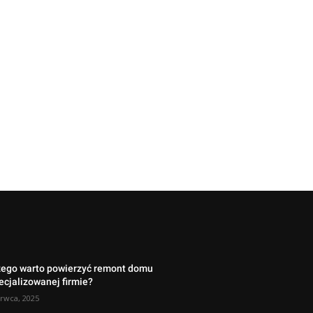
zego warto powierzyć remont domu
cjalizowanej firmie?
rwca, 2025