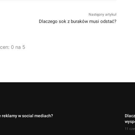
Następny artykuł
Dlaczego sok z buraków musi odstać?
ocen: 0 na 5
e reklamy w social mediach?
Dlac
wyspe
11 cze