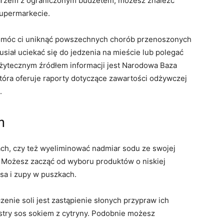
charzem z ograniczonym budżetem, możesz znaleźć
supermarkecie.
omóc ci uniknąć powszechnych chorób przenoszonych
siał uciekać się do jedzenia na mieście lub polegać
żytecznym źródłem informacji jest Narodowa Baza
óra oferuje raporty dotyczące zawartości odżywczej
.
h
ach, czy też wyeliminować nadmiar sodu ze swojej
. Możesz zacząć od wyboru produktów o niskiej
sa i zupy w puszkach.
nie soli jest zastąpienie słonych przypraw ich
stry sos sokiem z cytryny. Podobnie możesz