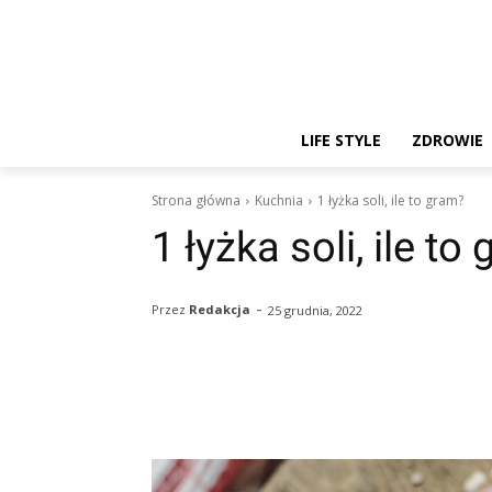
LIFE STYLE
ZDROWIE
Strona główna
Kuchnia
1 łyżka soli, ile to gram?
1 łyżka soli, ile to
-
Przez
Redakcja
25 grudnia, 2022
Facebook
Twitter
Pin