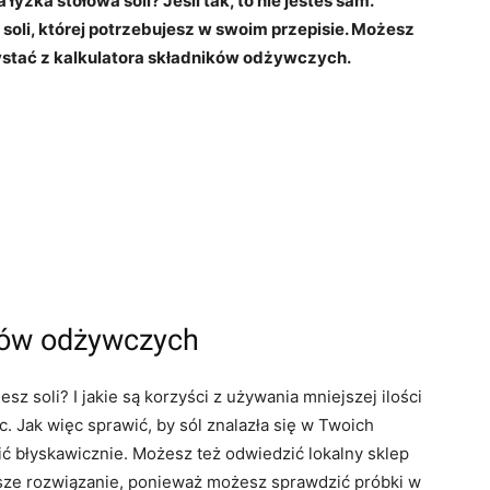
yżka stołowa soli? Jeśli tak, to nie jesteś sam.
i soli, której potrzebujesz w swoim przepisie. Możesz
ystać z kalkulatora składników odżywczych.
ików odżywczych
sz soli? I jakie są korzyści z używania mniejszej ilości
. Jak więc sprawić, by sól znalazła się w Twoich
ić błyskawicznie. Możesz też odwiedzić lokalny sklep
sze rozwiązanie, ponieważ możesz sprawdzić próbki w