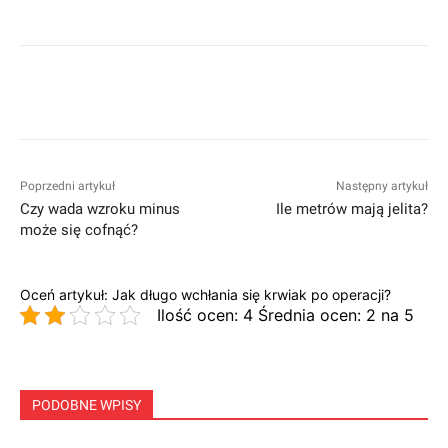
Facebook
Twitter
Pinterest
W
Poprzedni artykuł
Następny artykuł
Czy wada wzroku minus
Ile metrów mają jelita?
może się cofnąć?
Oceń artykuł: Jak długo wchłania się krwiak po operacji?
Ilość ocen: 4 Średnia ocen: 2 na 5
PODOBNE WPISY