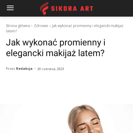
Strona główna
Zdrowie
Jak wykonać promienny i elegancki makijaż
latem?
Jak wykonać promienny i
elegancki makijaż latem?
-
Przez
Redakcja
20 czerwca, 2023
Facebook
Twitter
Pinterest
W