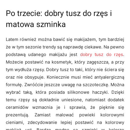
Po trzecie: dobry tusz do rzęs i
matowa szminka
Latem również można bawić się makijażem, tym bardziej
że w tym sezonie trendy są naprawdę ciekawe. Na pewno
podstawą udanego makijażu jest
dobry tusz do rzęs
.
Możecie postawić na kosmetyk, który zagęszcza, a przy
tym wydłuża rzęsy. Dobry tusz to taki, który nie ściera się
oraz nie obsypuje. Koniecznie musi mieć antyalergiczną
formułę. Zwróćcie jeszcze uwagę na szczoteczkę. Można
wybrać taką, która posiada silikonowe haczyki. Dzięki
temu rzęsy są dokładnie uniesione, natomiast dodatek
ceramidów wzmacnia je i sprawia, że pięknie się
prezentują. Zamiast malować powieki kolorowymi
cieniami, zdecydowanie lepiej postawić na kolorowy
makijaż ust. Bardzo modne są szminki w kolorze